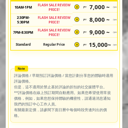
FLASH SALE REVIEW
7,000 ~
10AM-1PM
JPY
/pax
¥
PRICE!
2:30PM-
FLASH SALE REVIEW
8,000 ~
JPY
/pax
¥
5:30PM
PRICE!
FLASH SALE REVIEW
9,000 ~
7PM-8:30PM
JPY
/pax
¥
PRICE!
15,000~
Standard
Regular Price
JPY
/pax
¥
評論價格 / 早期預訂評論價格 / 當您計劃分享您的體驗時適用
評論價格。
但是，這不適用於禁止基於評論的折扣的社交媒體平台。
**評論價格在線上預訂期間自動應用。如果您希望使用常規
價格，例如，如果您想保持體驗的機密性，請通過消息通知
我們的預訂中心工作人員。
有關最新定價，請參閱下面日曆中每個時段旁邊列出的價
格。