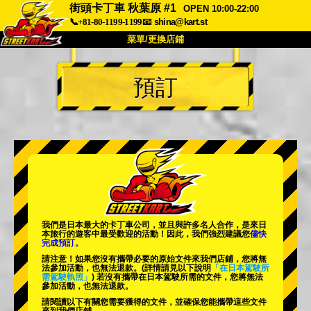
街頭卡丁車 秋葉原 #1
OPEN 10:00-22:00
📞+81-80-1199-1199
📧
shina@kart.st
菜單/更換店鋪
首頁
預訂
關於我們
規格
價格
交通資訊
顧客評價
常見問題
公司
預訂
更換店鋪
東京 品川 #1
東京 秋葉原 #1
東京 秋葉原 #2
東京 澀谷
我們是日本最大的卡丁車公司，並且與
許多名人
合作，是來日
東京 澀谷分店
東京灣
本旅行的遊客中
最受歡迎的活動
！因此，我們強烈建議您
儘快
完成預訂。
東京 淺草
大阪
請注意！如果您沒有攜帶必要的原始文件來我們店鋪，您將無
法參加活動，也無法退款。
(詳情請見以下說明
「在日本駕駛所
需駕駛執照」
) 若沒有攜帶在日本駕駛所需的文件，您將無法
沖繩
參加活動，也無法退款。
請閱讀以下有關您需要獲得的文件，並確保您能攜帶這些文件