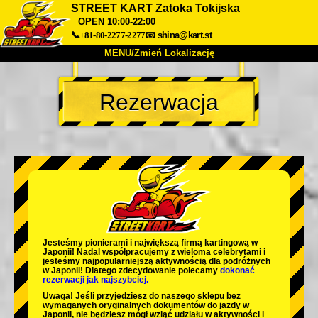
STREET KART Zatoka Tokijska
OPEN 10:00-22:00
📞+81-80-2277-2277
📧
shina@kart.st
MENU/Zmień Lokalizację
TOP
Rezerwacja
O nas
Specyfikacja
Cena
Dojazd
Opinie
FAQ
Firma
Rezerwacja
Zmień Lokalizację
Tokyo Shinagawa
Tokyo Akihabara#1
Tokyo Akihabara#2
Tokyo Shibuya
Tokyo Shibuya Annex
Tokyo Bay
Jesteśmy
pionierami
i
największą firmą kartingową
w
Japonii! Nadal współpracujemy z
wieloma celebrytami
i
Tokyo Asakusa
Osaka
jesteśmy
najpopularniejszą aktywnością
dla podróżnych
w Japonii! Dlatego zdecydowanie polecamy
dokonać
rezerwacji jak najszybciej.
Okinawa
Uwaga! Jeśli przyjedziesz do naszego sklepu bez
wymaganych oryginalnych dokumentów do jazdy w
Japonii, nie będziesz mógł wziąć udziału w aktywności i