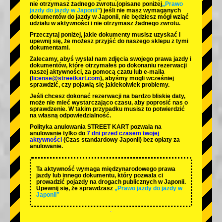
nie otrzymasz żadnego zwrotu.
(opisane poniżej
„Prawo
jazdy do jazdy w Japonii”
) jeśli nie masz wymaganych
dokumentów do jazdy w Japonii, nie będziesz mógł wziąć
udziału w aktywności i nie otrzymasz żadnego zwrotu.
Przeczytaj poniżej, jakie dokumenty musisz uzyskać i
upewnij się, że możesz przyjść do naszego sklepu z tymi
dokumentami.
Zalecamy, abyś wysłał nam zdjęcia swojego prawa jazdy i
dokumentów, które otrzymałeś po dokonaniu rezerwacji
naszej aktywności, za pomocą czatu lub e-maila
(
license@streetkart.com
), abyśmy mogli wcześniej
sprawdzić, czy pojawią się jakiekolwiek problemy.
Jeśli chcesz dokonać rezerwacji na bardzo bliskie daty,
może nie mieć wystarczająco czasu, aby poprosić nas o
sprawdzenie. W takim przypadku musisz to potwierdzić
na własną odpowiedzialność.
Polityka anulowania STREET KART pozwala na
anulowanie tylko do
7 dni przed czasem twojej
aktywności
(Czas standardowy Japonii) bez opłaty za
anulowanie.
Ta aktywność wymaga międzynarodowego prawa
jazdy lub innego dokumentu, który pozwala ci
prowadzić pojazdy na drogach publicznych w Japonii.
Upewnij się, że sprawdzasz
„Prawo jazdy do jazdy w
Japonii”