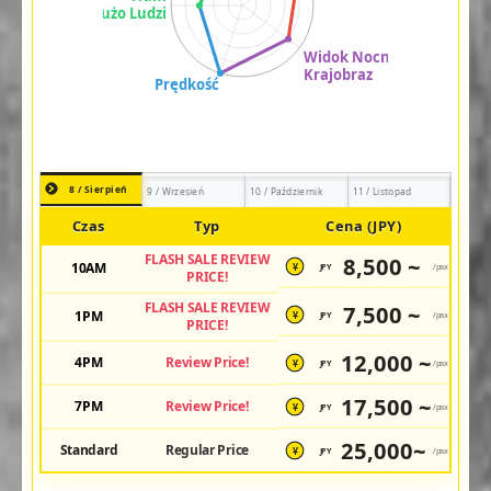
8 / Sierpień
9 / Wrzesień
10 / Październik
11 / Listopad
Czas
Typ
Cena (JPY)
FLASH SALE REVIEW
8,500 ~
10AM
JPY
/pax
¥
PRICE!
FLASH SALE REVIEW
7,500 ~
1PM
JPY
/pax
¥
PRICE!
12,000 ~
4PM
Review Price!
JPY
/pax
¥
17,500 ~
7PM
Review Price!
JPY
/pax
¥
25,000~
Standard
Regular Price
JPY
/pax
¥