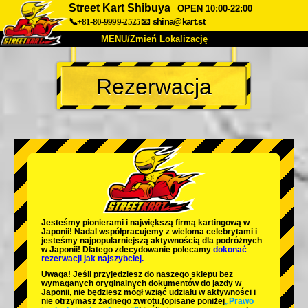
Street Kart Shibuya
OPEN 10:00-22:00
📞+81-80-9999-2525
📧
shina@kart.st
MENU/Zmień Lokalizację
TOP
Rezerwacja
O nas
Specyfikacja
Cena
Dojazd
Opinie
FAQ
Firma
Rezerwacja
Zmień Lokalizację
Tokyo Shinagawa
Tokyo Akihabara#1
Tokyo Akihabara#2
Tokyo Shibuya
Jesteśmy
pionierami
i
największą firmą kartingową
w
Tokyo Shibuya Annex
Tokyo Bay
Japonii! Nadal współpracujemy z
wieloma celebrytami
i
jesteśmy
najpopularniejszą aktywnością
dla podróżnych
w Japonii! Dlatego zdecydowanie polecamy
dokonać
Tokyo Asakusa
Osaka
rezerwacji jak najszybciej.
Uwaga! Jeśli przyjedziesz do naszego sklepu bez
Okinawa
wymaganych oryginalnych dokumentów do jazdy w
Japonii, nie będziesz mógł wziąć udziału w aktywności i
nie otrzymasz żadnego zwrotu.
(opisane poniżej
„Prawo