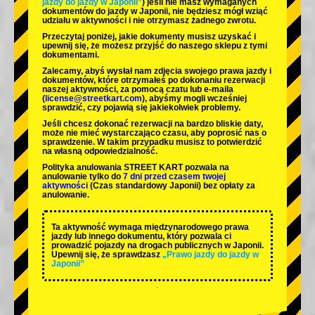
jazdy do jazdy w Japonii”
) jeśli nie masz wymaganych
dokumentów do jazdy w Japonii, nie będziesz mógł wziąć
udziału w aktywności i nie otrzymasz żadnego zwrotu.
Przeczytaj poniżej, jakie dokumenty musisz uzyskać i
upewnij się, że możesz przyjść do naszego sklepu z tymi
dokumentami.
Zalecamy, abyś wysłał nam zdjęcia swojego prawa jazdy i
dokumentów, które otrzymałeś po dokonaniu rezerwacji
naszej aktywności, za pomocą czatu lub e-maila
(
license@streetkart.com
), abyśmy mogli wcześniej
sprawdzić, czy pojawią się jakiekolwiek problemy.
Jeśli chcesz dokonać rezerwacji na bardzo bliskie daty,
może nie mieć wystarczająco czasu, aby poprosić nas o
sprawdzenie. W takim przypadku musisz to potwierdzić
na własną odpowiedzialność.
Polityka anulowania STREET KART pozwala na
anulowanie tylko do
7 dni przed czasem twojej
aktywności
(Czas standardowy Japonii) bez opłaty za
anulowanie.
Ta aktywność wymaga międzynarodowego prawa
jazdy lub innego dokumentu, który pozwala ci
prowadzić pojazdy na drogach publicznych w Japonii.
Upewnij się, że sprawdzasz
„Prawo jazdy do jazdy w
Japonii”