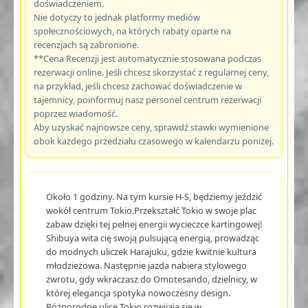
doświadczeniem.
Nie dotyczy to jednak platformy mediów
społecznościowych, na których rabaty oparte na
recenzjach są zabronione.
**Cena Recenzji jest automatycznie stosowana podczas
rezerwacji online. Jeśli chcesz skorzystać z regularnej ceny,
na przykład, jeśli chcesz zachować doświadczenie w
tajemnicy, poinformuj nasz personel centrum rezerwacji
poprzez wiadomość.
Aby uzyskać najnowsze ceny, sprawdź stawki wymienione
obok każdego przedziału czasowego w kalendarzu poniżej.
Około 1 godziny. Na tym kursie H-S, będziemy jeździć
wokół centrum Tokio.Przekształć Tokio w swoje plac
zabaw dzięki tej pełnej energii wycieczce kartingowej!
Shibuya wita cię swoją pulsującą energią, prowadząc
do modnych uliczek Harajuku, gdzie kwitnie kultura
młodzieżowa. Następnie jazda nabiera stylowego
zwrotu, gdy wkraczasz do Omotesando, dzielnicy, w
której elegancja spotyka nowoczesny design.
Różnorodne ulice Tokio rozwijają się w