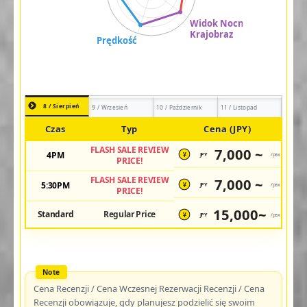
8 / Sierpień
9 / Wrzesień
10 / Październik
11 / Listopad
Czas
Typ
Cena (JPY)
FLASH SALE REVIEW
7,000 ~
4PM
JPY
/pax
¥
PRICE!
FLASH SALE REVIEW
7,000 ~
5:30PM
JPY
/pax
¥
PRICE!
15,000~
Standard
Regular Price
JPY
/pax
¥
Cena Recenzji / Cena Wczesnej Rezerwacji Recenzji / Cena
Recenzji obowiązuje, gdy planujesz podzielić się swoim