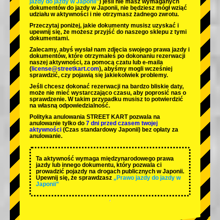
jazdy do jazdy w Japonii”
) jeśli nie masz wymaganych
dokumentów do jazdy w Japonii, nie będziesz mógł wziąć
udziału w aktywności i nie otrzymasz żadnego zwrotu.
Przeczytaj poniżej, jakie dokumenty musisz uzyskać i
upewnij się, że możesz przyjść do naszego sklepu z tymi
dokumentami.
Zalecamy, abyś wysłał nam zdjęcia swojego prawa jazdy i
dokumentów, które otrzymałeś po dokonaniu rezerwacji
naszej aktywności, za pomocą czatu lub e-maila
(
license@streetkart.com
), abyśmy mogli wcześniej
sprawdzić, czy pojawią się jakiekolwiek problemy.
Jeśli chcesz dokonać rezerwacji na bardzo bliskie daty,
może nie mieć wystarczająco czasu, aby poprosić nas o
sprawdzenie. W takim przypadku musisz to potwierdzić
na własną odpowiedzialność.
Polityka anulowania STREET KART pozwala na
anulowanie tylko do
7 dni przed czasem twojej
aktywności
(Czas standardowy Japonii) bez opłaty za
anulowanie.
Ta aktywność wymaga międzynarodowego prawa
jazdy lub innego dokumentu, który pozwala ci
prowadzić pojazdy na drogach publicznych w Japonii.
Upewnij się, że sprawdzasz
„Prawo jazdy do jazdy w
Japonii”