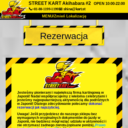
STREET KART Akihabara #2
OPEN 10:00-22:00
📞+81-80-1199-1199
📧
shina@kart.st
MENU/Zmień Lokalizację
TOP
Rezerwacja
O nas
Specyfikacja
Cena
Dojazd
Opinie
FAQ
Firma
Rezerwacja
Zmień Lokalizację
Tokyo Shinagawa
Tokyo Akihabara#1
Tokyo Akihabara#2
Tokyo Shibuya
Jesteśmy
pionierami
i
największą firmą kartingową
w
Tokyo Shibuya Annex
Tokyo Bay
Japonii! Nadal współpracujemy z
wieloma celebrytami
i
jesteśmy
najpopularniejszą aktywnością
dla podróżnych
w Japonii! Dlatego zdecydowanie polecamy
dokonać
Tokyo Asakusa
Osaka
rezerwacji jak najszybciej.
Uwaga! Jeśli przyjedziesz do naszego sklepu bez
Okinawa
wymaganych oryginalnych dokumentów do jazdy w
Japonii, nie będziesz mógł wziąć udziału w aktywności i
nie otrzymasz żadnego zwrotu.
(opisane poniżej
„Prawo