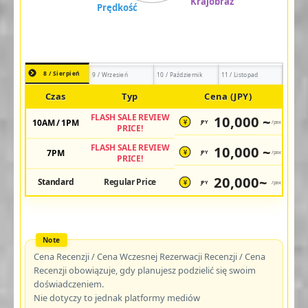
8 / Sierpień
9 / Wrzesień
10 / Październik
11 / Listopad
Czas
Typ
Cena (JPY)
FLASH SALE REVIEW
10,000 ~
10AM / 1PM
JPY
/pax
¥
PRICE!
FLASH SALE REVIEW
10,000 ~
7PM
JPY
/pax
¥
PRICE!
20,000~
Standard
Regular Price
JPY
/pax
¥
Cena Recenzji / Cena Wczesnej Rezerwacji Recenzji / Cena
Recenzji obowiązuje, gdy planujesz podzielić się swoim
doświadczeniem.
Nie dotyczy to jednak platformy mediów