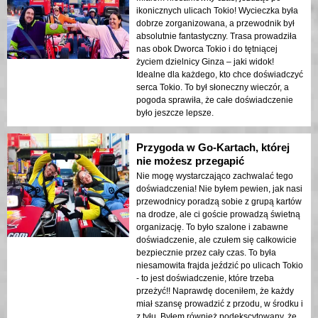
ikonicznych ulicach Tokio! Wycieczka była
dobrze zorganizowana, a przewodnik był
absolutnie fantastyczny. Trasa prowadziła
nas obok Dworca Tokio i do tętniącej
życiem dzielnicy Ginza – jaki widok!
Idealne dla każdego, kto chce doświadczyć
serca Tokio. To był słoneczny wieczór, a
pogoda sprawiła, że całe doświadczenie
było jeszcze lepsze.
Przygoda w Go-Kartach, której
nie możesz przegapić
Nie mogę wystarczająco zachwalać tego
doświadczenia! Nie byłem pewien, jak nasi
przewodnicy poradzą sobie z grupą kartów
na drodze, ale ci goście prowadzą świetną
organizację. To było szalone i zabawne
doświadczenie, ale czułem się całkowicie
bezpiecznie przez cały czas. To była
niesamowita frajda jeździć po ulicach Tokio
- to jest doświadczenie, które trzeba
przeżyć!! Naprawdę doceniłem, że każdy
miał szansę prowadzić z przodu, w środku i
z tyłu. Byłem również podekscytowany, że