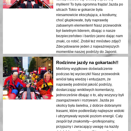
myliłem! To była ogromna frajda! Jazda po
ulicach Tokio w gokarcie była
niesamowicie ekscytująca, a kostiumy,
choć głupkowate, były naprawdę
zabawnym elementem! Nasz przewodnik
był świetnym liderem, dbając o nasze
bezpieczeństwo i bardzo jasno dając nam
znaki, co robić. Zrobił też mnóstwo zdjęć!
Zdecydowanie jeden z najważniejszych
momentów naszej podróży do Japonii.
Nasza czteroosobowa rodzina (rodzice z
Rodzinne jazdy na gokartach!!
synami w wieku studenckim) wszyscy to
uwielbiali!
Mieliśmy wyjątkowe doświadczenie
podczas tej wycieczki! Nasz przewodnik
wniósł taką wiedzę i entuzjazm, że
naprawdę podniósł jakość podróży,
dostarczając wnikliwych komentarzy,
jednocześnie dbając o to, aby wszyscy byli
zaangażowani i rozrywani. Jazda po
okolicy była świetna, z dobrze dobranymi
trasami, które podkreślały najlepsze widoki
i utrzymywały wysoki poziom energii. Cały
zespół był znakomity—profesjonalny,
przyjazny i zwracający uwagę na każdy