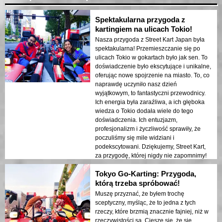
Spektakularna przygoda z
kartingiem na ulicach Tokio!
Nasza przygoda z Street Kart Japan była
spektakularna! Przemieszczanie się po
ulicach Tokio w gokartach było jak sen. To
doświadczenie było ekscytujące i unikalne,
oferując nowe spojrzenie na miasto. To, co
naprawdę uczyniło nasz dzień
wyjątkowym, to fantastyczni przewodnicy.
Ich energia była zaraźliwa, a ich głęboka
wiedza o Tokio dodała wiele do tego
doświadczenia. Ich entuzjazm,
profesjonalizm i życzliwość sprawiły, że
poczuliśmy się mile widziani i
podekscytowani. Dziękujemy, Street Kart,
za przygodę, której nigdy nie zapomnimy!
Tokyo Go-Karting: Przygoda,
którą trzeba spróbować!
Muszę przyznać, że byłem trochę
sceptyczny, myśląc, że to jedna z tych
rzeczy, które brzmią znacznie fajniej, niż w
rzeczywistości są. Cieszę się, że się