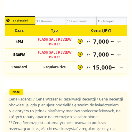
8 / Sierpień
9 / Wrzesień
10 / Październik
11 / Listopad
Czas
Typ
Cena (JPY)
FLASH SALE REVIEW
7,000 ~
4PM
JPY
/pax
¥
PRICE!
FLASH SALE REVIEW
7,000 ~
5:30PM
JPY
/pax
¥
PRICE!
15,000~
Standard
Regular Price
JPY
/pax
¥
Cena Recenzji / Cena Wczesnej Rezerwacji Recenzji / Cena Recenzji
obowiązuje, gdy planujesz podzielić się swoim doświadczeniem.
Nie dotyczy to jednak platformy mediów społecznościowych, na
których rabaty oparte na recenzjach są zabronione.
**Cena Recenzji jest automatycznie stosowana podczas
rezerwacji online. Jeśli chcesz skorzystać z regularnej ceny, na