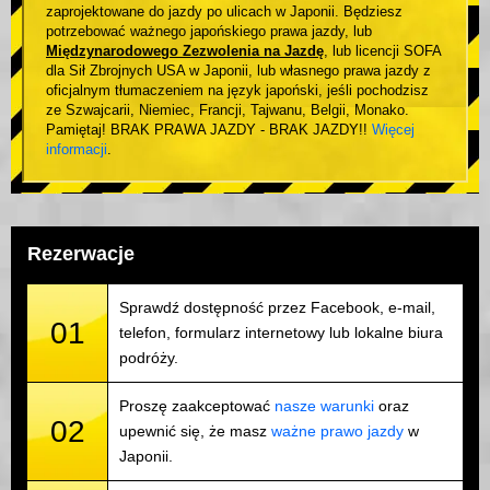
zaprojektowane do jazdy po ulicach w Japonii. Będziesz
potrzebować ważnego japońskiego prawa jazdy, lub
Międzynarodowego Zezwolenia na Jazdę
, lub licencji SOFA
dla Sił Zbrojnych USA w Japonii, lub własnego prawa jazdy z
oficjalnym tłumaczeniem na język japoński, jeśli pochodzisz
ze Szwajcarii, Niemiec, Francji, Tajwanu, Belgii, Monako.
Pamiętaj! BRAK PRAWA JAZDY - BRAK JAZDY!!
Więcej
informacji
.
Rezerwacje
Sprawdź dostępność przez Facebook, e-mail,
01
telefon, formularz internetowy lub lokalne biura
podróży.
Proszę zaakceptować
nasze warunki
oraz
02
upewnić się, że masz
ważne prawo jazdy
w
Japonii.