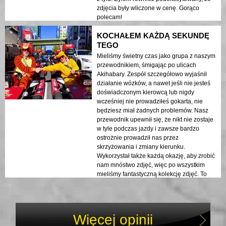
zdjęcia były wliczone w cenę. Gorąco
polecam!
KOCHAŁEM KAŻDĄ SEKUNDĘ
TEGO
Mieliśmy świetny czas jako grupa z naszym
przewodnikiem, śmigając po ulicach
Akihabary. Zespół szczegółowo wyjaśnił
działanie wózków, a nawet jeśli nie jesteś
doświadczonym kierowcą lub nigdy
wcześniej nie prowadziłeś gokarta, nie
będziesz miał żadnych problemów. Nasz
przewodnik upewnił się, że nikt nie zostaje
w tyle podczas jazdy i zawsze bardzo
ostrożnie prowadził nas przez
skrzyżowania i zmiany kierunku.
Wykorzystał także każdą okazję, aby zrobić
nam mnóstwo zdjęć, więc po wszystkim
mieliśmy fantastyczną kolekcję zdjęć. To
coś innego, świetna zabawa i
zdecydowanie polecam!
Więcej opinii