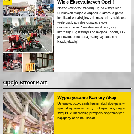
03
Wiele Ekscytujących Opcji!
Nasze wycieczki zabiorą Cię do wszystkich
ulubionych miejsc w Japonii! Z szeroką gamą
lokalizacji w największych miastach, znajdziesz
wiele opcji, aby dostosować swoje
doświadczenie. Niezależnie od tego, czy
interesują Cię historyczne miejsca Japonii, czy
jej nowoczesne cuda, mamy wycieczki na
każdą okazję!
Opcje Street Kart
Wypożyczanie Kamery Akcji
Usługa wypożyczania kamer akcji dostępna w
specjalnej cenie w naszym sklepie., aby nagrać
swój POV lub rodzinę/przyjaciół spędzających
najlepszy czas na ulicach.