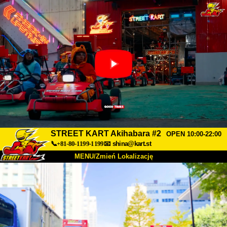
STREET KART Akihabara #2
OPEN 10:00-22:00
📞+81-80-1199-1199
📧
shina@kart.st
MENU/Zmień Lokalizację
TOP
O nas
Specyfikacja
Cena
Dojazd
Opinie
FAQ