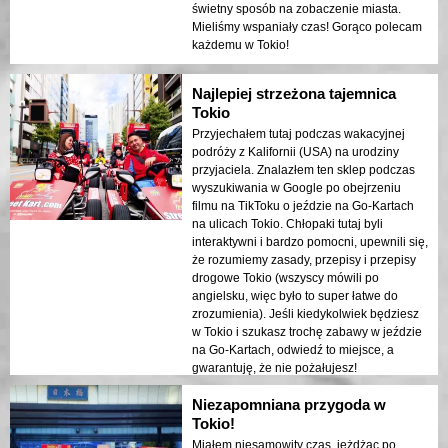
świetny sposób na zobaczenie miasta.
Mieliśmy wspaniały czas! Gorąco polecam
każdemu w Tokio!
Najlepiej strzeżona tajemnica
Tokio
Przyjechałem tutaj podczas wakacyjnej
podróży z Kalifornii (USA) na urodziny
przyjaciela. Znalazłem ten sklep podczas
wyszukiwania w Google po obejrzeniu
filmu na TikToku o jeździe na Go-Kartach
na ulicach Tokio. Chłopaki tutaj byli
interaktywni i bardzo pomocni, upewnili się,
że rozumiemy zasady, przepisy i przepisy
drogowe Tokio (wszyscy mówili po
angielsku, więc było to super łatwe do
zrozumienia). Jeśli kiedykolwiek będziesz
w Tokio i szukasz trochę zabawy w jeździe
na Go-Kartach, odwiedź to miejsce, a
gwarantuję, że nie pożałujesz!
Niezapomniana przygoda w
Tokio!
Miałem niesamowity czas, jeżdżąc po