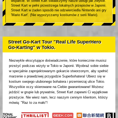
wsparcie. W Street Kart świadczymy nasze usługi jak zwykle.
Street Kart w pełni przestrzega lokalnych przepisów w Japonii.
Street Kart w żaden sposób nie odzwierciedla Nintendo ani gry
'Mario Kart'. (Nie wypożyczamy kostiumów z serii Mario).
Street Go-Kart Tour "Real Life SuperHero
Go-Karting" w Tokio.
Niezwykle ekscytujące doświadczenie, które koniecznie musisz
przeżyć podczas wizyty w Tokio w Japonii. Wyobraź sobie siebie
w specjalnie zaprojektowanym gokarcie stworzonym, aby spełnić
marzenie o prawdziwej przygodzie Superbohatera! Ubierz się w
kostium swojego ulubionego bohatera i przemierzaj ulice Tokio.
Wszystkie oczy skierowane na Ciebie gwarantowane! Możesz
jeździć w grupie lub prywatnie, Street Kart zapewni Ci wyjątkowe
przeżycie. Nie wierz nam, lecz naszym cennym klientom, którzy
mówią: "Raz to za mało"!