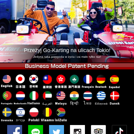
Firma
Rezerwacja
Zmień Lokalizację
Tokyo Shinagawa
Tokyo Akihabara#1
Tokyo Akihabara#2
Tokyo Shibuya
Tokyo Shibuya Annex
Tokyo Bay
Przeżyj Go-Karting na ulicach Tokio!
Tokyo Asakusa
Osaka
Jedyna taka przygoda w życiu i za mało tylko raz!
Okinawa