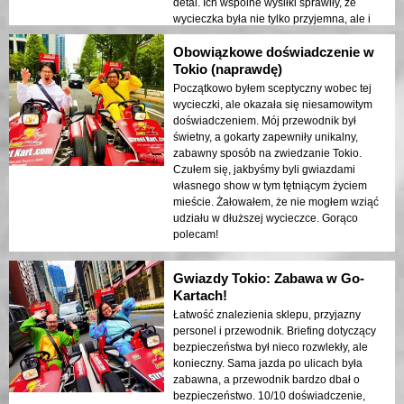
detal. Ich wspólne wysiłki sprawiły, że
wycieczka była nie tylko przyjemna, ale i
niezapomniana. Gorąco polecam
Obowiązkowe doświadczenie w
każdemu, kto chce spędzić fantastyczny
czas, jeżdżąc po Tokio!
Tokio (naprawdę)
Początkowo byłem sceptyczny wobec tej
wycieczki, ale okazała się niesamowitym
doświadczeniem. Mój przewodnik był
świetny, a gokarty zapewniły unikalny,
zabawny sposób na zwiedzanie Tokio.
Czułem się, jakbyśmy byli gwiazdami
własnego show w tym tętniącym życiem
mieście. Żałowałem, że nie mogłem wziąć
udziału w dłuższej wycieczce. Gorąco
polecam!
Gwiazdy Tokio: Zabawa w Go-
Kartach!
Łatwość znalezienia sklepu, przyjazny
personel i przewodnik. Briefing dotyczący
bezpieczeństwa był nieco rozwlekły, ale
konieczny. Sama jazda po ulicach była
zabawna, a przewodnik bardzo dbał o
bezpieczeństwo. 10/10 doświadczenie,