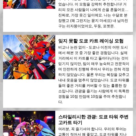
었습니다. 이 모험을 강력히 추천합니다! 거
리의 모든 사람들이 나에게 손을 흔들어요…
진짜로, 가장 웃긴 일이에요. 나는 수달로 분
장했고 (왜 그런지는 묻지 마세요) 내 남자친
구는 리자몽이었어요, 두둥, 포켓몬.
잊지 못할 도쿄 카트 레이싱 모험
비교나 논란 없이 - 도쿄나 이전의 어떤 도시
에서 해본 것 중 가장 좋은 경험입니다. 실제
거리에서 이 카트를 타고 돌아다닌다는 것이
믿기지 않지만, 팀이 매우 능숙하고 전문적이
며 안전하게 진행해 주어서 우리는 전혀 걱정
하지 않았습니다. 물론 우리는 복장을 갖추고
내내 웃음을 멈추지 않았습니다. 도쿄 타워를
돌며 좋은 거리를 커버할 수 있는 훌륭한 장
소입니다. 관광을 즐기는 사람에게 이 독특한
경험을 10점 만점에 10점을 주며 추천합니
다.
스타일리시한 관광: 도쿄 타워 주변
고카트 타기
여러분, 꼭 즐기셔야 합니다. 우리의 투어는
교통이 적어서 꽤 좋았고, 도쿄 타워를 지나