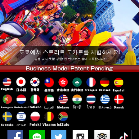
회사 정보
예약
지점 변경
도쿄 시나가와 #1
도쿄 아키하바라#1
도쿄 아키하바라#2
도쿄 시부야
도쿄 시부야 애넥스
도쿄 베이
도쿄에서 스트리트 고카트를 체험하세요!
도쿄 아사쿠사
오사카
평생 잊지 못할 경험! 한 번으로는 절대 부족합니다!
오키나와