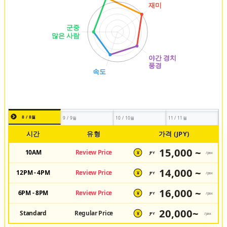
8 / 8월
9 / 9월
10 / 10월
11 / 11월
시간
유형
가격 (JPY)
15,000 ~
10AM
Review Price
JPY
/pax
¥
14,000 ~
12PM - 4PM
Review Price
JPY
/pax
¥
16,000 ~
6PM - 8PM
Review Price
JPY
/pax
¥
20,000~
Standard
Regular Price
JPY
/pax
¥