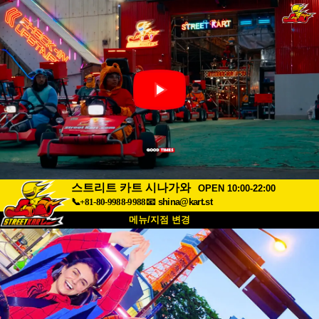
스트리트 카트 시나가와
OPEN 10:00-22:00
📞+81-80-9988-9988
📧
shina@kart.st
메뉴/지점 변경
최상단
소개
사양
가격
접근성
고객 리뷰
자주 묻는 질문