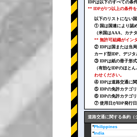
IDPは以下のすべての
** IDPが1つ以上の
以下のリストにない国
① 国は国連により認
（米国はAAA、カナダ
** 無許可組織がイ
② IDPは国または
カード型IDP、デジタ
③ IDPは紙の冊子
（有効なIDPのほとん
わせください。
④ IDPは道路交通
⑤ IDPの免許カテ
⑥ IDPの免許カテ
⑦ 使用日がIDP発
道路交通に関する条約（ジュ
*
Philippines
*
India