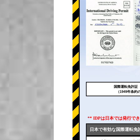
国際運転免許証（
（1949年条約
** IDPは日本では発行
日本で有効な国際運転免許