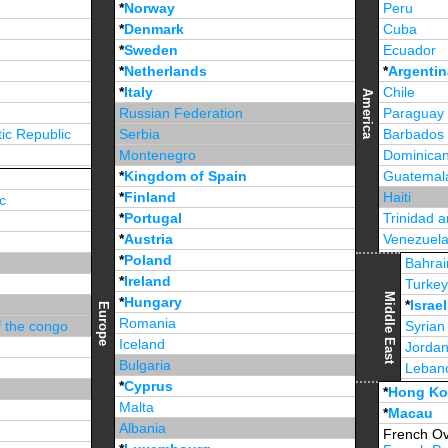
*
Norway
Peru
*
Denmark
Cuba
*
Sweden
Ecuador
*
Netherlands
*
Argentin
*
Italy
Chile
America
Russian Federation
Paraguay
ic Republic
Serbia
Barbados
Montenegro
Dominican
*
Kingdom of Spain
Guatemal
*
Finland
Haiti
c
*
Portugal
Trinidad 
*
Austria
Venezuel
*
Poland
Jamaica
Bahrai
*
Ireland
Turke
Middle East
*
Hungary
*
Israel
Europe
Romania
f the congo
Syrian
Iceland
Jorda
Bulgaria
Leban
*
Cyprus
*
Unite
*
Hong K
Malta
*
Macau
Albania
French Ov