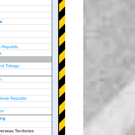
a
 Republic
a
and Tobago
a
n
y
 Arab Republic
n
on
d Arab Emirates
ong
erseas Territories