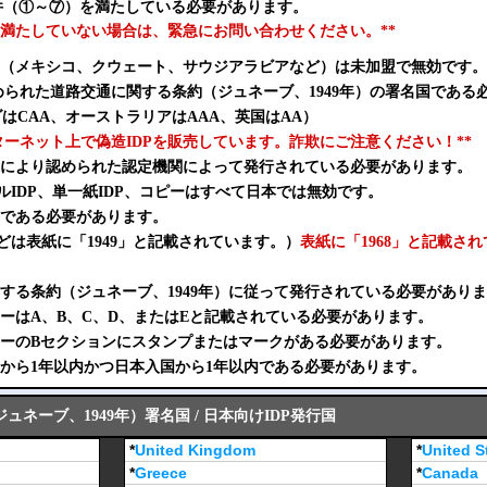
条件（①～⑦）を満たしている必要があります。
条件を満たしていない場合は、緊急にお問い合わせください。**
（メキシコ、クウェート、サウジアラビアなど）は未加盟で無効です。
められた道路交通に関する条約（ジュネーブ、1949年）の署名国である
はCAA、オーストラリアはAAA、英国はAA）
ンターネット上で偽造IDPを販売しています。詐欺にご注意ください！**
当局により認められた認定機関によって発行されている必要があります。
ルIDP、単一紙IDP、コピーはすべて日本では無効です。
形式である必要があります。
どは表紙に「1949」と記載されています。）
表紙に「1968」と記載さ
に関する条約（ジュネーブ、1949年）に従って発行されている必要があり
ゴリーはA、B、C、D、またはEと記載されている必要があります。
ゴリーのBセクションにスタンプまたはマークがある必要があります。
行日から1年以内かつ日本入国から1年以内である必要があります。
ネーブ、1949年）署名国 / 日本向けIDP発行国
*
United Kingdom
*
United S
*
Greece
*
Canada