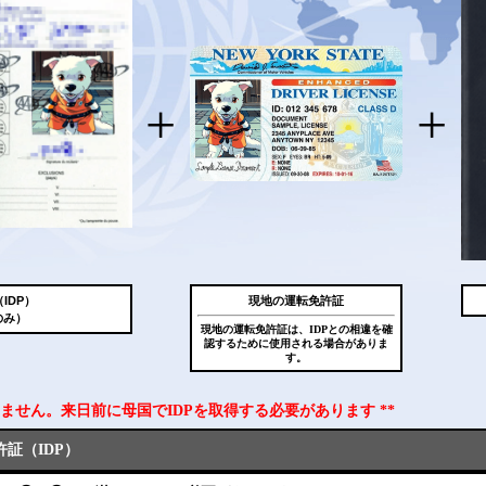
+
+
IDP）
現地の運転免許証
のみ）
現地の運転免許証は、IDPとの相違を確
認するために使用される場合がありま
す。
できません。来日前に母国でIDPを取得する必要があります **
証（IDP）