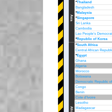
*
Thailand
Bangladesh
*
Malaysia
Asia
*
Singapore
Sri Lanka
Cambodia
Lao People's Democrat
*
Republic of Korea
Brunei Darussalam
*
South Africa
Central African Republi
*
Egypt
Ghana
Algeria
Morocco
Botswana
Democratic Republic o
Congo
Benin
Cote d'Ivoire
Lesotho
Madagascar
Africa