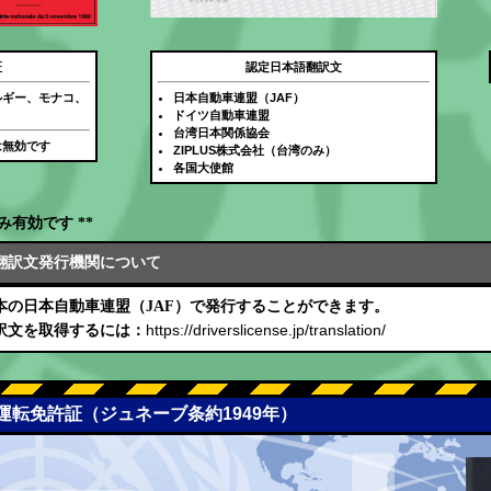
証
認定日本語翻訳文
ルギー、モナコ、
日本自動車連盟（JAF）
ドイツ自動車連盟
台湾日本関係協会
は無効です
ZIPLUS株式会社（台湾のみ）
各国大使館
み有効です **
翻訳文発行機関について
本の日本自動車連盟（JAF）で発行することができます。
https://driverslicense.jp/translation/
訳文を取得するには：
際運転免許証（ジュネーブ条約1949年）