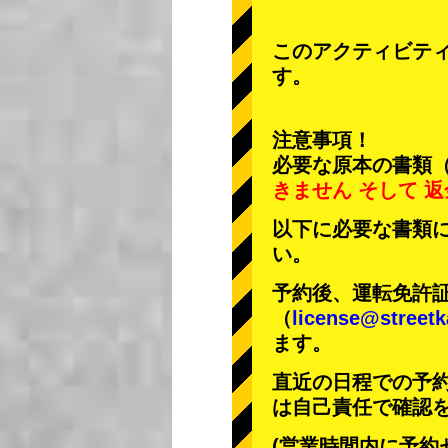
このアクティビテ
す。
注意事項！
必要な原本の書類
きません
そして
返
以下に必要な書類
い。
予約後、運転免許
（
license@streetk
ます。
直近の日程での予
は自己責任で確認
(営業時間内に予約