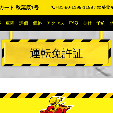
akib
カート 秋葉原1号
📞+81-80-1199-1199
📧
FAQ
要
車両
評価
価格
アクセス
会社
予約
運転免許証